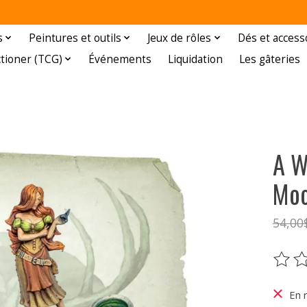
s
Peintures et outils
Jeux de rôles
Dés et access
ctioner (TCG)
Événements
Liquidation
Les gâteries
A W
Moo
54,00
Ce pr
En 