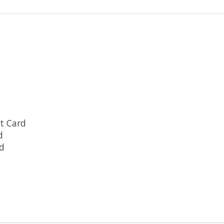
t Card
d
rd