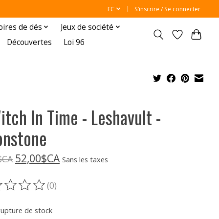
FC
S’inscrire / Se connecter
oires de dés
Jeux de société
Découvertes
Loi 96
itch In Time - Leshavult -
nstone
52,00$CA
$CA
Sans les taxes
(0)
oduit est évalué à
0
sur 5
rupture de stock