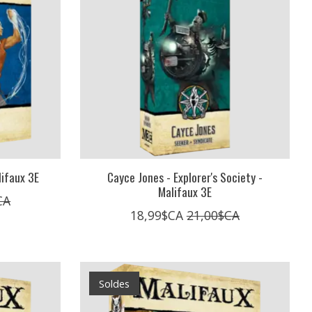
lifaux 3E
Cayce Jones - Explorer's Society -
Malifaux 3E
CA
18,99$CA
21,00$CA
Soldes