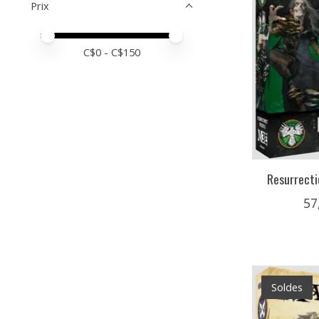
Prix
Prix minimum
Price maximum value
C$
0
- C$
150
Resurrecti
57
Soldes