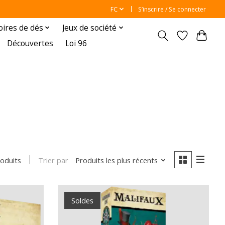
FC
S’inscrire / Se connecter
oires de dés
Jeux de société
Découvertes
Loi 96
Trier par
Produits les plus récents
oduits
Soldes