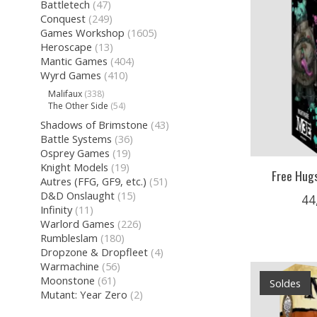
Battletech
(47)
Conquest
(249)
Games Workshop
(1605)
Heroscape
(13)
Mantic Games
(404)
Wyrd Games
(410)
Malifaux
(338)
The Other Side
(54)
Shadows of Brimstone
(43)
Battle Systems
(36)
Osprey Games
(19)
Knight Models
(19)
Free Hugs
Autres (FFG, GF9, etc.)
(51)
D&D Onslaught
(15)
44
Infinity
(11)
Warlord Games
(226)
Rumbleslam
(180)
Dropzone & Dropfleet
(4)
Warmachine
(56)
Moonstone
(61)
Soldes
Mutant: Year Zero
(2)