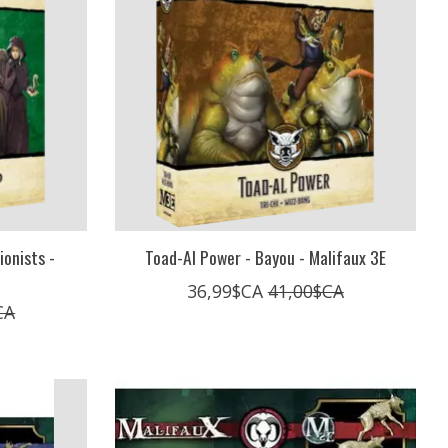
onists -
Toad-Al Power - Bayou - Malifaux 3E
36,99$CA
41,00$CA
CA