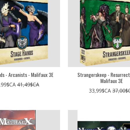
s - Arcanists - Malifaux 3E
Strangerskeep - Resurrecti
Malifaux 3E
,99$CA
41,49$CA
33,99$CA
37,00$