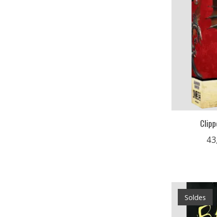
Clipp
43
Soldes