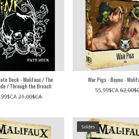
Fate Deck - Malifaux / The
War Pigs - Bayou - Malif
ide / Through the Breach
55,99$CA
62,00$
,99$CA
21,00$CA
Soldes