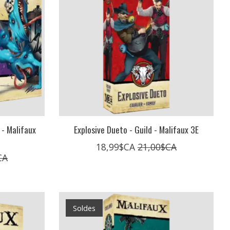
 - Malifaux
Explosive Dueto - Guild - Malifaux 3E
18,99$CA
21,00$CA
CA
Soldes