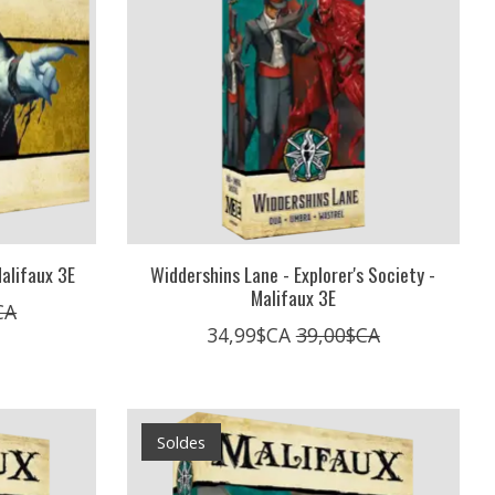
alifaux 3E
Widdershins Lane - Explorer's Society -
Malifaux 3E
CA
34,99$CA
39,00$CA
Soldes