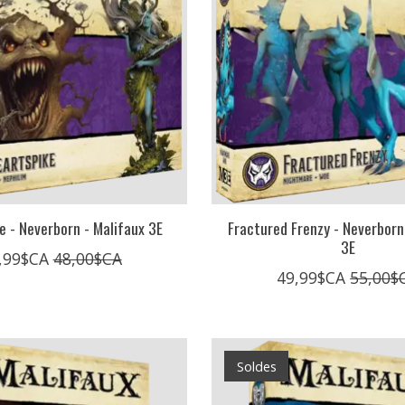
e - Neverborn - Malifaux 3E
Fractured Frenzy - Neverborn
3E
,99$CA
48,00$CA
49,99$CA
55,00$
Soldes