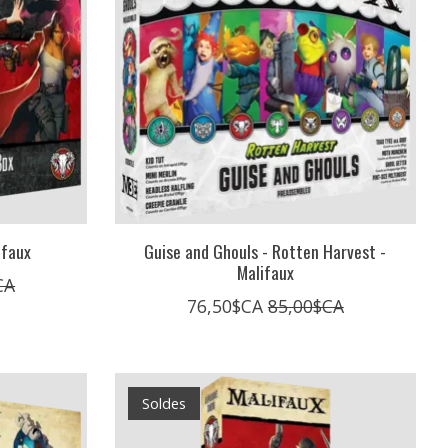
ifaux
Guise and Ghouls - Rotten Harvest -
Malifaux
CA
76,50$CA
85,00$CA
Soldes