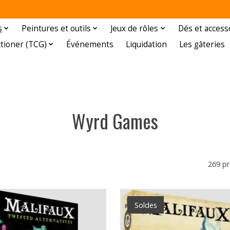
s
Peintures et outils
Jeux de rôles
Dés et access
ctioner (TCG)
Événements
Liquidation
Les gâteries
Wyrd Games
269 pr
Soldes