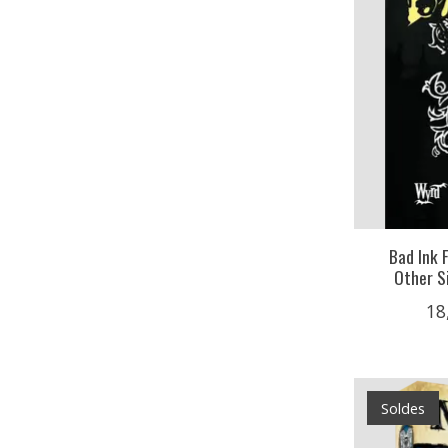
Bad Ink 
Other S
18
Soldes