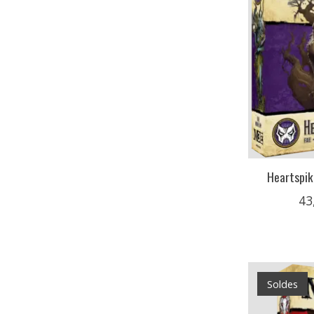
Heartspik
43
Soldes