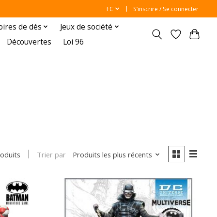
FC
S’inscrire / Se connecter
oires de dés
Jeux de société
Découvertes
Loi 96
Trier par
Produits les plus récents
roduits