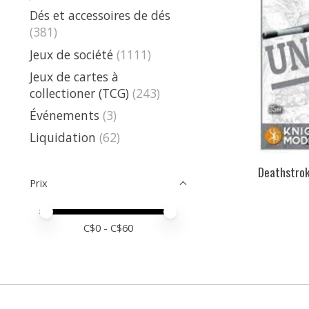
Dés et accessoires de dés
(381)
Jeux de société
(1111)
Jeux de cartes à
collectioner (TCG)
(243)
Événements
(3)
Liquidation
(62)
Deathstro
Prix
Prix minimum
Price maximum value
C$
0
- C$
60