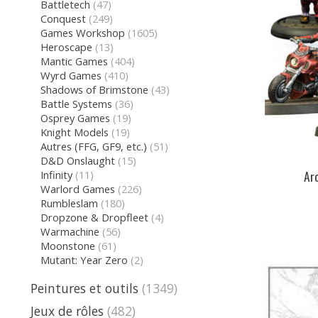
Battletech
(47)
Conquest
(249)
Games Workshop
(1605)
Heroscape
(13)
Mantic Games
(404)
Wyrd Games
(410)
Shadows of Brimstone
(43)
Battle Systems
(36)
Osprey Games
(19)
Knight Models
(19)
Autres (FFG, GF9, etc.)
(51)
D&D Onslaught
(15)
Arc
Infinity
(11)
Warlord Games
(226)
Rumbleslam
(180)
Dropzone & Dropfleet
(4)
Warmachine
(56)
Moonstone
(61)
Mutant: Year Zero
(2)
Peintures et outils
(1349)
Jeux de rôles
(482)