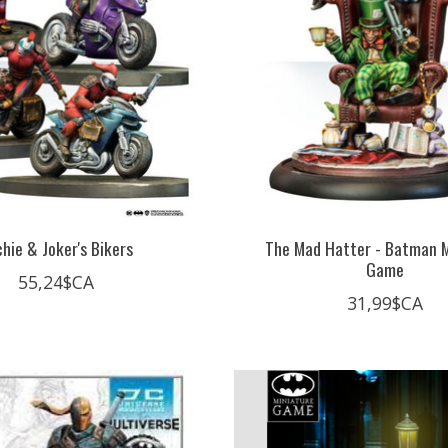
hie & Joker's Bikers
The Mad Hatter - Batman M
Game
55,24$CA
31,99$CA