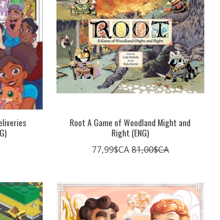
liveries
Root A Game of Woodland Might and
G)
Right (ENG)
77,99$CA
81,00$CA