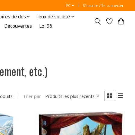
FC
S’inscrire / Se connecter
oires de dés
Jeux de société
Découvertes
Loi 96
ement, etc.)
Trier par
Produits les plus récents
roduits