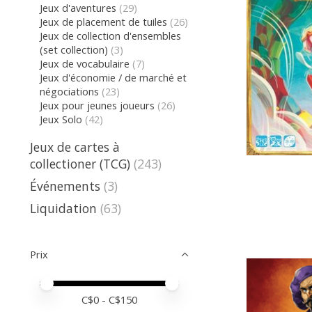
Jeux d'aventures
(29)
Jeux de placement de tuiles
(26)
Jeux de collection d'ensembles
(set collection)
(3)
Jeux de vocabulaire
(7)
Jeux d'économie / de marché et
négociations
(23)
Jeux pour jeunes joueurs
(26)
Jeux Solo
(42)
Jeux de cartes à
collectioner (TCG)
(243)
Événements
(3)
Liquidation
(63)
Prix
Prix minimum
Price maximum value
C$
0
- C$
150