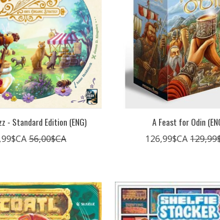
z - Standard Edition (ENG)
A Feast for Odin (EN
,99$CA
56,00$CA
126,99$CA
129,99