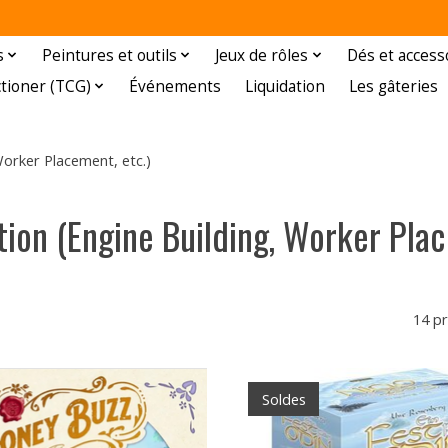
s
Peintures et outils
Jeux de rôles
Dés et access
ctioner (TCG)
Événements
Liquidation
Les gâteries
Worker Placement, etc.)
tion (Engine Building, Worker Plac
14 p
Soldes