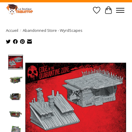
Liste de souhait
Panier
Accueil
/
Abandonned Store - WyrdScapes
Product image slideshow Items