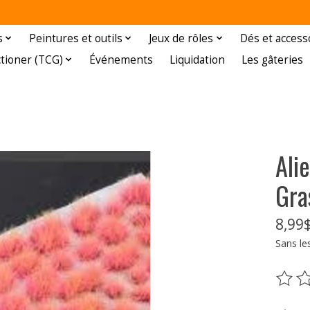
s
Peintures et outils
Jeux de rôles
Dés et access
ctioner (TCG)
Événements
Liquidation
Les gâteries
Ali
Gra
8,99
Sans le
Ce pr