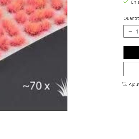
En 
Quantit
Ajou