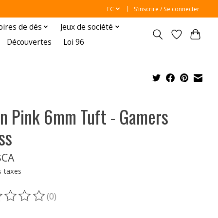
FC
S’inscrire / Se connecter
oires de dés
Jeux de société
Découvertes
Loi 96
en Pink 6mm Tuft - Gamers
ss
$CA
s taxes
(0)
oduit est évalué à
0
sur 5