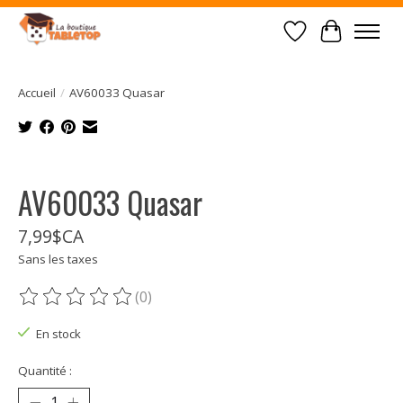
Liste de souhait
Panier
Accueil
/
AV60033 Quasar
Product image slideshow Items
AV60033 Quasar
7,99$CA
Sans les taxes
(0)
Ce produit est évalué à
0
sur 5
En stock
Quantité :