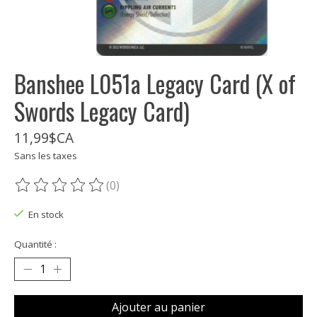
Banshee L051a Legacy Card (X of
Swords Legacy Card)
11,99$CA
Sans les taxes
(0)
Ce produit est évalué à
0
sur 5
En stock
Quantité :
Ajouter au panier