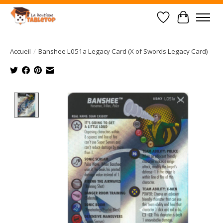
Liste de souhait
Panier
Accueil
/
Banshee L051a Legacy Card (X of Swords Legacy Card)
Product image slideshow Items