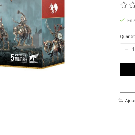
Ce pr
En 
Quantit
Ajou