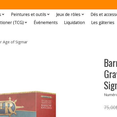
s
Peintures et outils
Jeux de rôles
Dés et access
ctioner (TCG)
Événements
Liquidation
Les gâteries
r Age of Sigmar
Bar
Gra
Sig
Numéro 
75,00