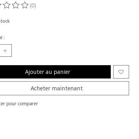
(0)
oduit est évalué à
0
sur 5
stock
é :
Ajouter au panier
Acheter maintenant
ter pour comparer