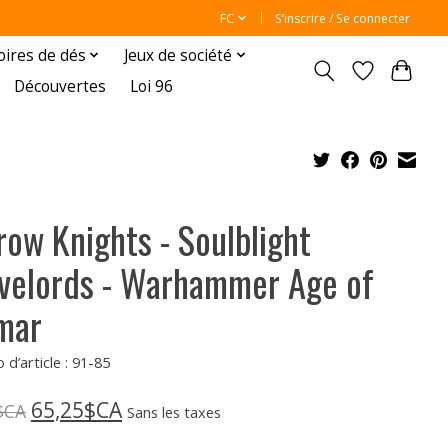
FC
S’inscrire / Se connecter
oires de dés
Jeux de société
Découvertes
Loi 96
row Knights - Soulblight
velords - Warhammer Age of
mar
d’article : 91-85
65,25$CA
$CA
Sans les taxes