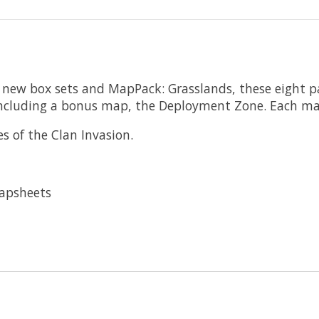
he new box sets and MapPack: Grasslands, these eight p
including a bonus map, the Deployment Zone. Each map
es of the Clan Invasion.
mapsheets