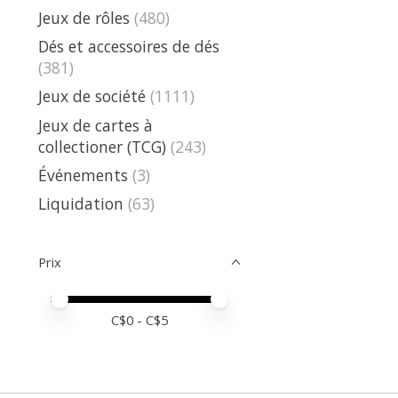
Jeux de rôles
(480)
Dés et accessoires de dés
(381)
Jeux de société
(1111)
Jeux de cartes à
collectioner (TCG)
(243)
Événements
(3)
Liquidation
(63)
Prix
Prix minimum
Price maximum value
C$
0
- C$
5