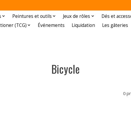
s
Peintures et outils
Jeux de rôles
Dés et access
ctioner (TCG)
Événements
Liquidation
Les gâteries
Bicycle
0 p