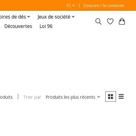
FC
S’inscrire / Se connecter
oires de dés
Jeux de société
Découvertes
Loi 96
Trier par
Produits les plus récents
roduits