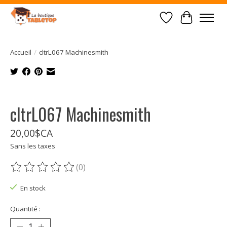
Liste de souhait
Panier
Accueil
/
cltrL067 Machinesmith
Product image slideshow Items
cltrL067 Machinesmith
20,00$CA
Sans les taxes
(0)
Ce produit est évalué à
0
sur 5
En stock
Quantité :