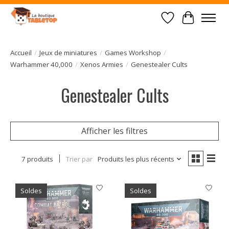
Liste de souhait
Panier
Accueil
/
Jeux de miniatures
/
Games Workshop
/
Warhammer 40,000
/
Xenos Armies
/
Genestealer Cults
Genestealer Cults
Afficher les filtres
7 produits
Trier par
Produits les plus récents
Soldes
Soldes