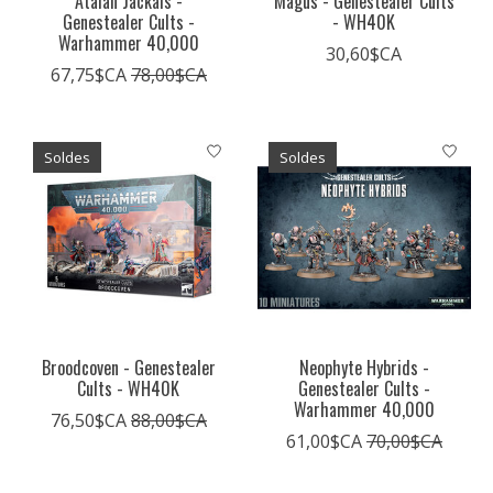
Atalan Jackals -
Magus - Genestealer Cults
Genestealer Cults -
- WH40K
Warhammer 40,000
30,60$CA
67,75$CA
78,00$CA
Soldes
Soldes
Broodcoven - Genestealer
Neophyte Hybrids -
Cults - WH40K
Genestealer Cults -
Warhammer 40,000
76,50$CA
88,00$CA
61,00$CA
70,00$CA