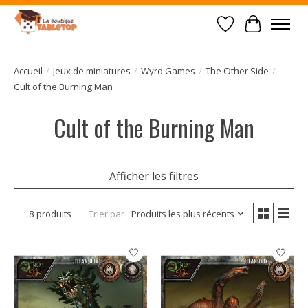
Liste de souhait
Panier
Accueil
/
Jeux de miniatures
/
Wyrd Games
/
The Other Side
/
Cult of the Burning Man
Cult of the Burning Man
Afficher les filtres
8 produits
Trier par
Produits les plus récents