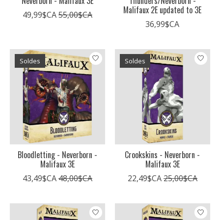
Neverborn - Malifaux 3E
Thunders/Neverborn -
Malifaux 2E updated to 3E
49,99$CA
55,00$CA
36,99$CA
Soldes
Soldes
Bloodletting - Neverborn -
Crookskins - Neverborn -
Malifaux 3E
Malifaux 3E
43,49$CA
48,00$CA
22,49$CA
25,00$CA