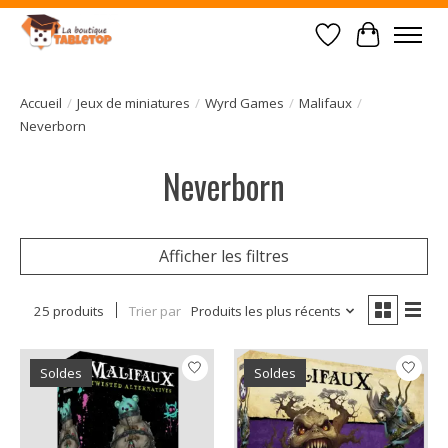
Liste de souhait
Panier
Accueil
/
Jeux de miniatures
/
Wyrd Games
/
Malifaux
/
Neverborn
Neverborn
Afficher les filtres
25 produits
Trier par
Produits les plus récents
Soldes
Soldes