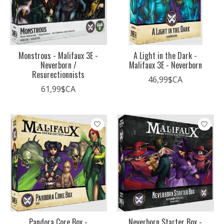
Monstrous - Malifaux 3E -
A Light in the Dark -
Neverborn /
Malifaux 3E - Neverborn
Resurectionnists
46,99$CA
61,99$CA
Pandora Core Box -
Neverborn Starter Box -