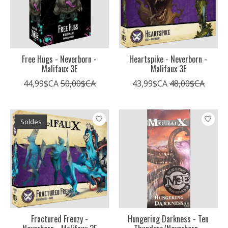
Free Hugs - Neverborn -
Heartspike - Neverborn -
Malifaux 3E
Malifaux 3E
44,99$CA
50,00$CA
43,99$CA
48,00$CA
Soldes
Fractured Frenzy -
Hungering Darkness - Ten