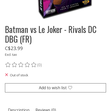
Batman vs Le Joker - Rivals DC
DBG (FR)
C$23.99
Excl. tax
(0)
The rating of this product is
0
out of 5
Out of stock
Add to wish list
Description
Reviews (0)