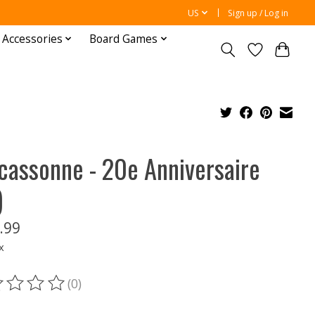
US
Sign up / Log in
 Accessories
Board Games
cassonne - 20e Anniversaire
)
.99
x
(0)
ting of this product is
0
out of 5