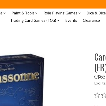
es
Paint & Tools
Role Playing Games
Dice & Dice
Trading Card Games (TCG)
Events
Clearance
Car
(FR
C$63
Excl. ta
The ra