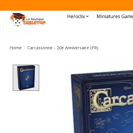
Heroclix
Miniatures Gam
Home
/
Carcassonne - 20e Anniversaire (FR)
Product image slideshow Items